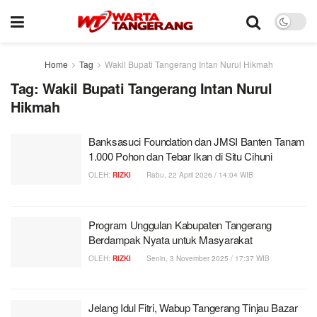
Home
Tag
Wakil Bupati Tangerang Intan Nurul Hikmah
Tag:
Wakil Bupati Tangerang Intan Nurul
Hikmah
Banksasuci Foundation dan JMSI Banten Tanam
1.000 Pohon dan Tebar Ikan di Situ Cihuni
OLEH:
RIZKI
Rabu, 22 April 2026 / 14:04 WIB
Program Unggulan Kabupaten Tangerang
Berdampak Nyata untuk Masyarakat
OLEH:
RIZKI
Senin, 3 November 2025 / 17:37 WIB
Jelang Idul Fitri, Wabup Tangerang Tinjau Bazar