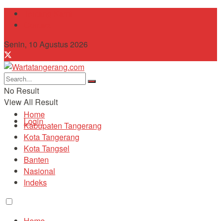
Tentang Kami
Contact
Senin, 10 Agustus 2026
No Result
View All Result
Home
Login
Kabupaten Tangerang
Kota Tangerang
Kota Tangsel
Banten
Nasional
Indeks
Home