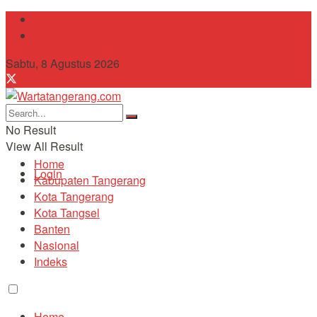
Tentang Kami
Contact
Sabtu, 8 Agustus 2026
No Result
View All Result
Home
Login
Kabupaten Tangerang
Kota Tangerang
Kota Tangsel
Banten
Nasional
Indeks
Home