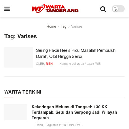
Home
Tag
Varises
Tag:
Varises
Sering Pakai Heels Picu Masalah Pembuluh
Darah, Otot Hingga Sendi
OLEH:
RIZKI
Kamis, 6 Juli 2023 / 22:06 WIB
WARTA TERKINI
Kekeringan Meluas di Tangsel: 130 KK
Terdampak, Setu dan Serpong Jadi Wilayah
Terparah
Rabu, 5 Agustus 2026 / 19:47 WIB