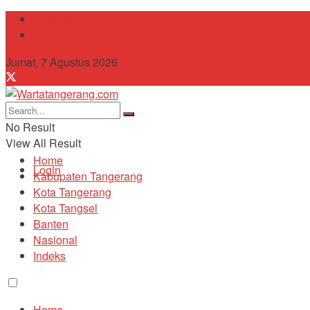
Tentang Kami
Contact
Jumat, 7 Agustus 2026
No Result
View All Result
Home
Login
Kabupaten Tangerang
Kota Tangerang
Kota Tangsel
Banten
Nasional
Indeks
Home