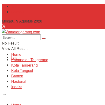
Tentang Kami
Contact
Minggu, 9 Agustus 2026
No Result
View All Result
Home
Login
Kabupaten Tangerang
Kota Tangerang
Kota Tangsel
Banten
Nasional
Indeks
Home