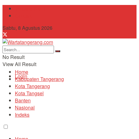
Tentang Kami
Contact
Sabtu, 8 Agustus 2026
No Result
View All Result
Home
Login
Kabupaten Tangerang
Kota Tangerang
Kota Tangsel
Banten
Nasional
Indeks
Home