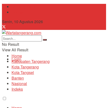
Tentang Kami
Contact
Senin, 10 Agustus 2026
No Result
View All Result
Home
Login
Kabupaten Tangerang
Kota Tangerang
Kota Tangsel
Banten
Nasional
Indeks
Home