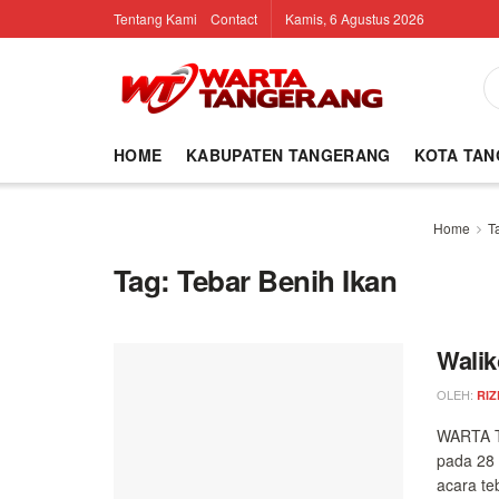
Tentang Kami
Contact
Kamis, 6 Agustus 2026
HOME
KABUPATEN TANGERANG
KOTA TA
Home
T
Tag:
Tebar Benih Ikan
Walik
OLEH:
RIZ
WARTA T
pada 28
acara teb