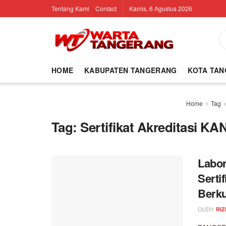
Tentang Kami
Contact
Kamis, 6 Agustus 2026
HOME
KABUPATEN TANGERANG
KOTA TA
Home
Tag
Tag:
Sertifikat Akreditasi KA
Labor
Serti
Berku
OLEH:
RIZ