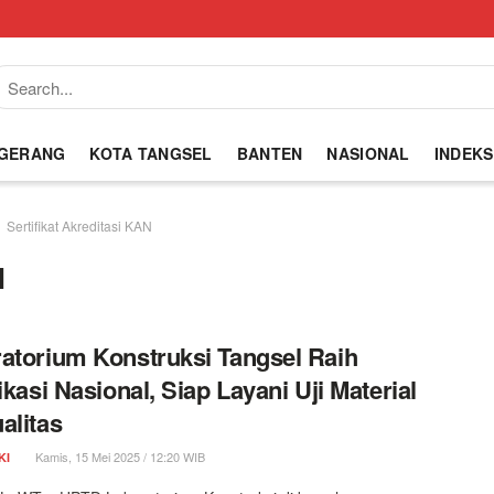
NGERANG
KOTA TANGSEL
BANTEN
NASIONAL
INDEKS
Sertifikat Akreditasi KAN
N
atorium Konstruksi Tangsel Raih
fikasi Nasional, Siap Layani Uji Material
alitas
Kamis, 15 Mei 2025 / 12:20 WIB
KI