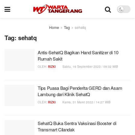
Home
Tag
sehatq
Tag:
sehatq
Antis-SehatQ Bagikan Hand Sanitizer di 10
Rumah Sakit
OLEH:
RIZKI
Sabtu, 16 September 2023 / 09:32 WIB
Tips Puasa Bagi Penderita GERD dan Asam
Lambung dari Klinik SehatQ
OLEH:
RIZKI
Kamis, 31 Maret 2022 / 14:27 WIB
SehatQ Buka Sentra Vaksinasi Booster di
Transmart Cilandak