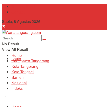
Tentang Kami
Contact
Sabtu, 8 Agustus 2026
No Result
View All Result
Home
Login
Kabupaten Tangerang
Kota Tangerang
Kota Tangsel
Banten
Nasional
Indeks
Home