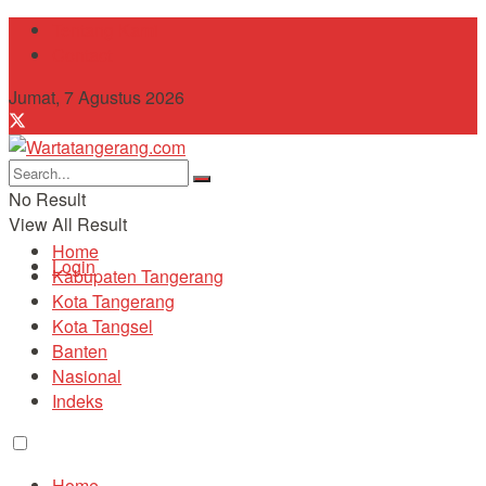
Tentang Kami
Contact
Jumat, 7 Agustus 2026
No Result
View All Result
Home
Login
Kabupaten Tangerang
Kota Tangerang
Kota Tangsel
Banten
Nasional
Indeks
Home