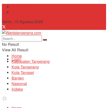
Tentang Kami
Contact
Senin, 10 Agustus 2026
No Result
View All Result
Home
Login
Kabupaten Tangerang
Kota Tangerang
Kota Tangsel
Banten
Nasional
Indeks
Home