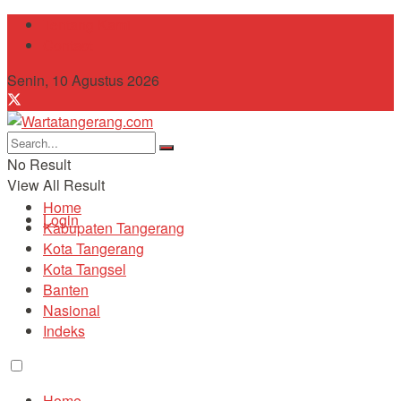
Tentang Kami
Contact
Senin, 10 Agustus 2026
No Result
View All Result
Home
Login
Kabupaten Tangerang
Kota Tangerang
Kota Tangsel
Banten
Nasional
Indeks
Home