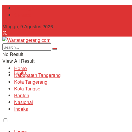
Tentang Kami
Contact
Minggu, 9 Agustus 2026
No Result
View All Result
Home
Login
Kabupaten Tangerang
Kota Tangerang
Kota Tangsel
Banten
Nasional
Indeks
Home