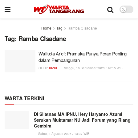
Home
Tag
Ramba CIsadane
Tag:
Ramba CIsadane
Walikota Arief: Pramuka Punya Peran Penting
dalam Pembangunan
OLEH:
RIZKI
Minggu, 10 September 2023 / 16:15 WIB
WARTA TERKINI
Di Silatnas MA IPNU, Hery Haryanto Azumi
Serukan Muktamar NU Jadi Forum yang Riang
Gembira
Sabtu, 8 Agustus 2026 / 13:37 WIB