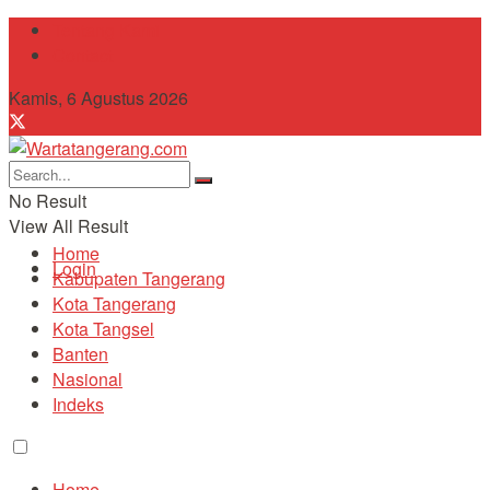
Tentang Kami
Contact
Kamis, 6 Agustus 2026
No Result
View All Result
Home
Login
Kabupaten Tangerang
Kota Tangerang
Kota Tangsel
Banten
Nasional
Indeks
Home