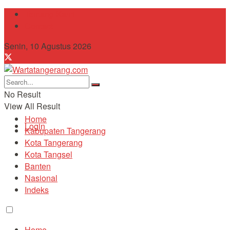
Tentang Kami
Contact
Senin, 10 Agustus 2026
No Result
View All Result
Home
Login
Kabupaten Tangerang
Kota Tangerang
Kota Tangsel
Banten
Nasional
Indeks
Home