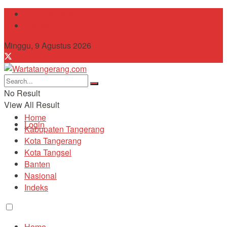
Tentang Kami
Contact
Minggu, 9 Agustus 2026
No Result
View All Result
Home
Login
Kabupaten Tangerang
Kota Tangerang
Kota Tangsel
Banten
Nasional
Indeks
Home