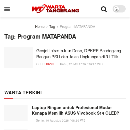
Home
Tag
Program MATAPANDA
Tag:
Program MATAPANDA
Genjot Infrastruktur Desa, DPKPP Pandeglang
Bangun PSU dan Jalan Lingkungan di 31 Titik
OLEH:
RIZKI
Rabu, 20 Mei 2026 / 20:25 WIB
WARTA TERKINI
Laptop Ringan untuk Profesional Muda:
Kenapa Memilih ASUS Vivobook S14 OLED?
Senin, 10 Agustus 2026 / 08:39 WIB