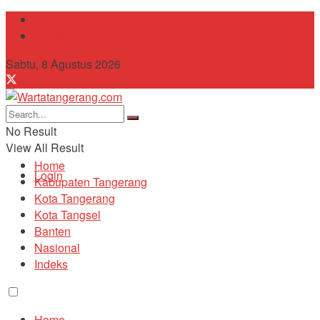
Tentang Kami
Contact
Sabtu, 8 Agustus 2026
No Result
View All Result
Home
Login
Kabupaten Tangerang
Kota Tangerang
Kota Tangsel
Banten
Nasional
Indeks
Home