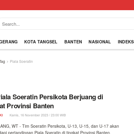
NGERANG
KOTA TANGSEL
BANTEN
NASIONAL
INDEKS
Tag
Piala Soeratin
iala Soeratin Persikota Berjuang di
at Provinsi Banten
Kamis, 16 November 2023 / 23:00 WIB
KI
G, WT - Tim Soeratin Persikota, U-13, U-15, dan U-17 akan
pi pertandingan Piala Soeratin di tingkat Provinsi Banten,