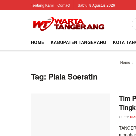
Tentang Kami
Contact
Sabtu, 8 Agustus 2026
HOME
KABUPATEN TANGERANG
KOTA TA
Home
Tag:
Piala Soeratin
Tim P
Tingk
OLEH:
RIZ
TANGERAN
menghada