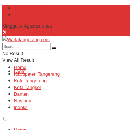
Tentang Kami
Contact
Minggu, 9 Agustus 2026
No Result
View All Result
Home
Login
Kabupaten Tangerang
Kota Tangerang
Kota Tangsel
Banten
Nasional
Indeks
Home