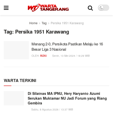
Home
Tag
Persika 1951 Karawang
Tag:
Persika 1951 Karawang
Menang 2-0, Persikota Pastikan Melaju ke 16
Besar Liga 3 Nasional
OLEH:
RIZKI
Senin, 13 Mei 2024 / 18:29 WIB
WARTA TERKINI
Di Silatnas MA IPNU, Hery Haryanto Azumi
Serukan Muktamar NU Jadi Forum yang Riang
Gembira
Sabtu, 8 Agustus 2026 / 13:37 WIB