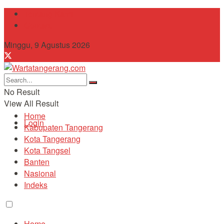
Tentang Kami
Contact
Minggu, 9 Agustus 2026
No Result
View All Result
Home
Login
Kabupaten Tangerang
Kota Tangerang
Kota Tangsel
Banten
Nasional
Indeks
Home