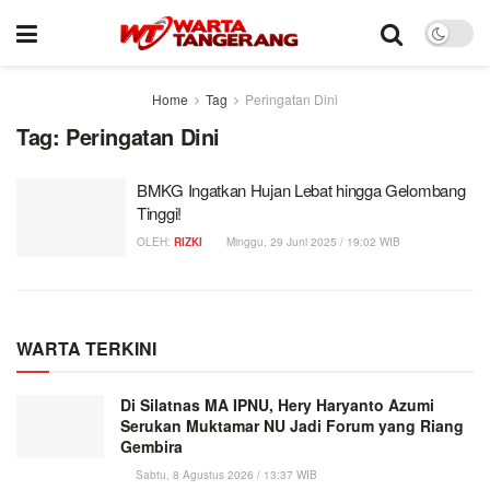
Home
Tag
Peringatan Dini
Tag:
Peringatan Dini
BMKG Ingatkan Hujan Lebat hingga Gelombang
Tinggi!
OLEH:
RIZKI
Minggu, 29 Juni 2025 / 19:02 WIB
WARTA TERKINI
Di Silatnas MA IPNU, Hery Haryanto Azumi
Serukan Muktamar NU Jadi Forum yang Riang
Gembira
Sabtu, 8 Agustus 2026 / 13:37 WIB