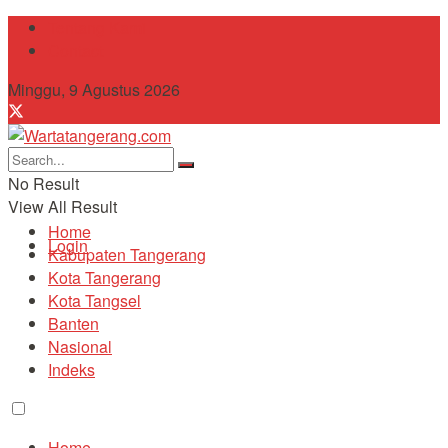
Tentang Kami
Contact
Minggu, 9 Agustus 2026
No Result
View All Result
Home
Login
Kabupaten Tangerang
Kota Tangerang
Kota Tangsel
Banten
Nasional
Indeks
Home