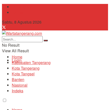
Tentang Kami
Contact
Sabtu, 8 Agustus 2026
No Result
View All Result
Home
Login
Kabupaten Tangerang
Kota Tangerang
Kota Tangsel
Banten
Nasional
Indeks
Home