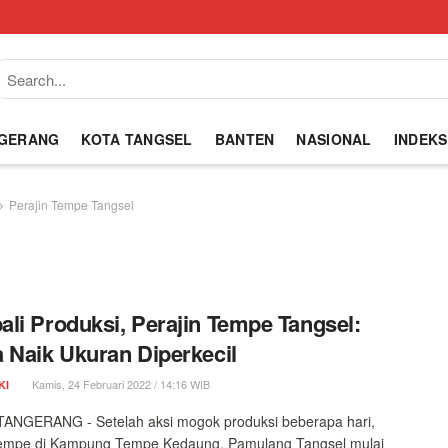
NGERANG
KOTA TANGSEL
BANTEN
NASIONAL
INDEKS
Perajin Tempe Tangsel
li Produksi, Perajin Tempe Tangsel:
 Naik Ukuran Diperkecil
Kamis, 24 Februari 2022 / 14:16 WIB
KI
ANGERANG - Setelah aksi mogok produksi beberapa hari,
 tempe di Kampung Tempe Kedaung, Pamulang Tangsel mulai