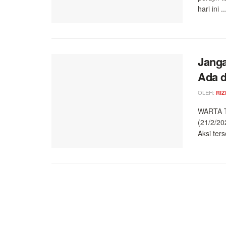
hari ini ..
Janga
Ada d
OLEH:
RIZ
WARTA T
(21/2/20
Aksi ters