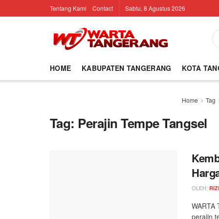
Tentang Kami
Contact
Sabtu, 8 Agustus 2026
HOME
KABUPATEN TANGERANG
KOTA TA
Home
Tag
Tag:
Perajin Tempe Tangsel
Kemba
Harga
OLEH:
RIZ
WARTA T
perajin