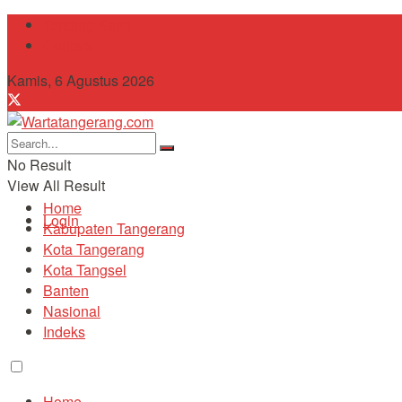
Tentang Kami
Contact
Kamis, 6 Agustus 2026
No Result
View All Result
Home
Login
Kabupaten Tangerang
Kota Tangerang
Kota Tangsel
Banten
Nasional
Indeks
Home