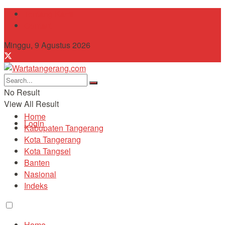
Tentang Kami
Contact
Minggu, 9 Agustus 2026
No Result
View All Result
Home
Login
Kabupaten Tangerang
Kota Tangerang
Kota Tangsel
Banten
Nasional
Indeks
Home