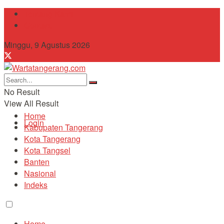
Tentang Kami
Contact
Minggu, 9 Agustus 2026
No Result
View All Result
Home
Login
Kabupaten Tangerang
Kota Tangerang
Kota Tangsel
Banten
Nasional
Indeks
Home