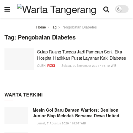
Home
Tag
Pengobatan Diabetes
Tag:
Pengobatan Diabetes
Sulap Ruang Tunggu Jadi Pameran Seni, Eka
Hospital Hadirkan Pusat Layanan Kaki Diabetes
OLEH:
RIZKI
Selasa, 30 November 2021 / 16:10 WIB
WARTA TERKINI
Mesin Gol Baru Banten Warriors: Denilson
Junior Siap Meledak Bersama Dewa United
Jumat, 7 Agustus 2026 / 18:07 WIB