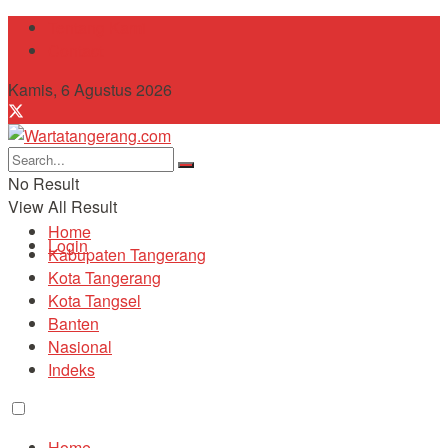
Tentang Kami
Contact
Kamis, 6 Agustus 2026
No Result
View All Result
Home
Login
Kabupaten Tangerang
Kota Tangerang
Kota Tangsel
Banten
Nasional
Indeks
Home