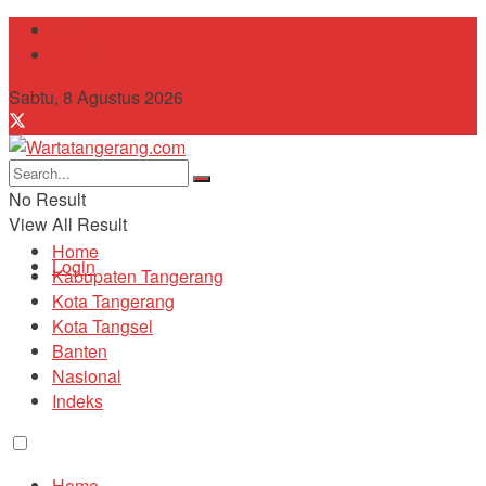
Tentang Kami
Contact
Sabtu, 8 Agustus 2026
No Result
View All Result
Home
Login
Kabupaten Tangerang
Kota Tangerang
Kota Tangsel
Banten
Nasional
Indeks
Home