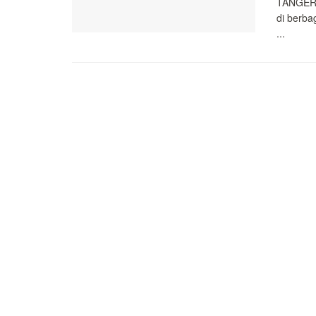
TANGERAN
di berba
...