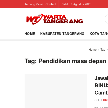
Tentang Kami
Contact
Sabtu, 8 Agustus 2026
HOME
KABUPATEN TANGERANG
KOTA TA
Home
Tag
Tag:
Pendidikan masa depan
Jawab
BINU
Camb
OLEH:
RIZ