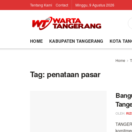
Tentang Kami
Contact
Minggu, 9 Agustus 2026
HOME
KABUPATEN TANGERANG
KOTA TA
Home
T
Tag:
penataan pasar
Bangu
Tange
OLEH:
RIZ
TANGERA
komitme