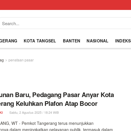
NGERANG
KOTA TANGSEL
BANTEN
NASIONAL
INDEKS
ag
penataan pasar
nan Baru, Pedagang Pasar Anyar Kota
rang Keluhkan Plafon Atap Bocor
Sabtu, 2 Agustus 2025 / 18:24 WIB
KI
NG, WT - Pemkot Tangerang terus menunjukkan
nnya dalam meningkatkan pelayanan publik, termasuk dalam