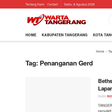
Tentang Kami
Contact
Sabtu, 8 Agustus 2026
HOME
KABUPATEN TANGERANG
KOTA TA
Home
Ta
Tag:
Penanganan Gerd
Beths
Lapar
OLEH:
RIZ
TANGERA
penyakit