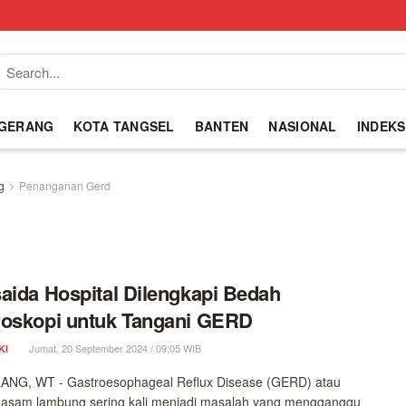
NGERANG
KOTA TANGSEL
BANTEN
NASIONAL
INDEKS
g
Penanganan Gerd
aida Hospital Dilengkapi Bedah
oskopi untuk Tangani GERD
Jumat, 20 September 2024 / 09:05 WIB
KI
NG, WT - Gastroesophageal Reflux Disease (GERD) atau
 asam lambung sering kali menjadi masalah yang mengganggu