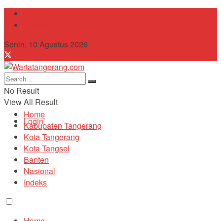
Tentang Kami
Contact
Senin, 10 Agustus 2026
No Result
View All Result
Home
Login
Kabupaten Tangerang
Kota Tangerang
Kota Tangsel
Banten
Nasional
Indeks
Home