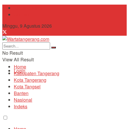
Tentang Kami
Contact
Minggu, 9 Agustus 2026
No Result
View All Result
Home
Login
Kabupaten Tangerang
Kota Tangerang
Kota Tangsel
Banten
Nasional
Indeks
Home