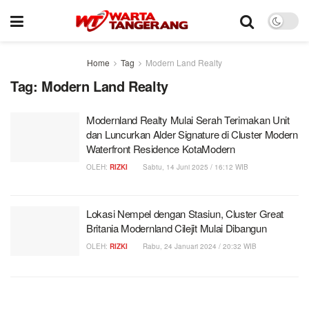
Home
Tag
Modern Land Realty
Tag:
Modern Land Realty
Modernland Realty Mulai Serah Terimakan Unit
dan Luncurkan Alder Signature di Cluster Modern
Waterfront Residence KotaModern
OLEH:
RIZKI
Sabtu, 14 Juni 2025 / 16:12 WIB
Lokasi Nempel dengan Stasiun, Cluster Great
Britania Modernland Cilejit Mulai Dibangun
OLEH:
RIZKI
Rabu, 24 Januari 2024 / 20:32 WIB