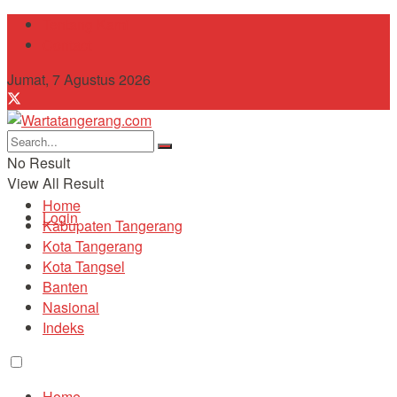
Tentang Kami
Contact
Jumat, 7 Agustus 2026
No Result
View All Result
Home
Login
Kabupaten Tangerang
Kota Tangerang
Kota Tangsel
Banten
Nasional
Indeks
Home