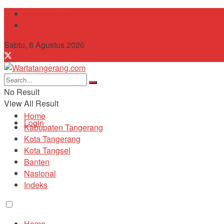
Tentang Kami
Contact
Sabtu, 8 Agustus 2026
No Result
View All Result
Home
Login
Kabupaten Tangerang
Kota Tangerang
Kota Tangsel
Banten
Nasional
Indeks
Home