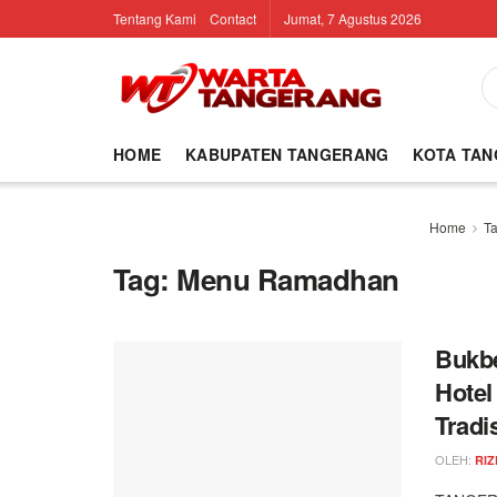
Tentang Kami
Contact
Jumat, 7 Agustus 2026
HOME
KABUPATEN TANGERANG
KOTA TA
Home
T
Tag:
Menu Ramadhan
Bukbe
Hotel
Tradi
OLEH:
RIZ