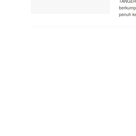
TANGERA
berkump
penuh k