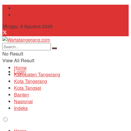
Tentang Kami
Contact
Minggu, 9 Agustus 2026
No Result
View All Result
Home
Login
Kabupaten Tangerang
Kota Tangerang
Kota Tangsel
Banten
Nasional
Indeks
Home