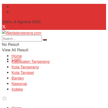
Tentang Kami
Contact
Sabtu, 8 Agustus 2026
No Result
View All Result
Home
Login
Kabupaten Tangerang
Kota Tangerang
Kota Tangsel
Banten
Nasional
Indeks
Home