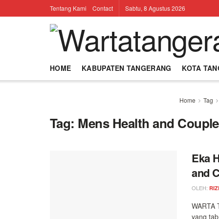
Tentang Kami
Contact
Sabtu, 8 Agustus 2026
HOME
KABUPATEN TANGERANG
KOTA TA
Home
Tag
Tag:
Mens Health and Couple
Eka H
and C
OLEH:
RIZ
WARTA T
yang tab