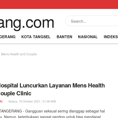
NGERANG
KOTA TANGSEL
BANTEN
NASIONAL
INDEKS
Mens Health and Couple
ospital Luncurkan Layanan Mens Health
ouple Clinic
Selasa, 19 Oktober 2021 / 21:06 WIB
KI
ANGERANG - Gangguan seksual sering dianggap sebagai hal
u. Namun, keterbukaan sangat penting untuk bisa mendapat