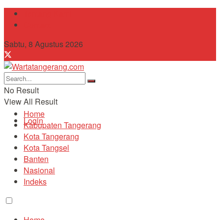
Tentang Kami
Contact
Sabtu, 8 Agustus 2026
No Result
View All Result
Home
Login
Kabupaten Tangerang
Kota Tangerang
Kota Tangsel
Banten
Nasional
Indeks
Home