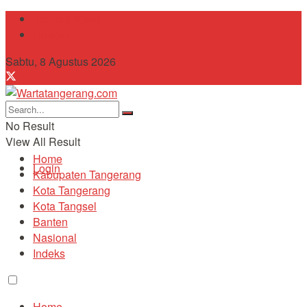
Tentang Kami
Contact
Sabtu, 8 Agustus 2026
No Result
View All Result
Home
Login
Kabupaten Tangerang
Kota Tangerang
Kota Tangsel
Banten
Nasional
Indeks
Home